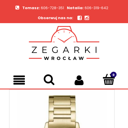
Tomasz:
606-728-351
Natalia:
606-319-642
Obserwuj nas na: