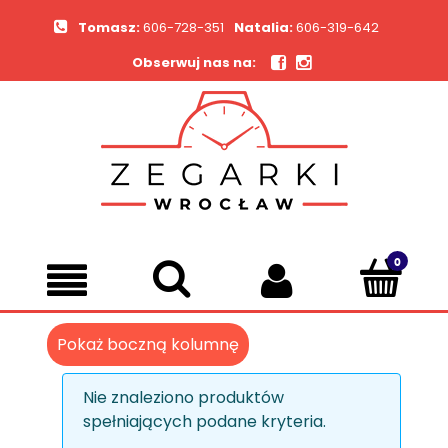
Tomasz:
606-728-351
Natalia:
606-319-642
Obserwuj nas na:
Pokaż boczną kolumnę
Nie znaleziono produktów
spełniających podane kryteria.