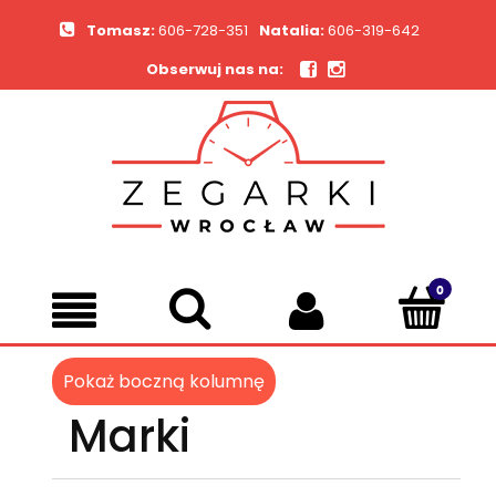
Tomasz:
606-728-351
Natalia:
606-319-642
Obserwuj nas na:
Pokaż boczną kolumnę
Marki