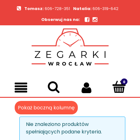
Tomasz:
606-728-351
Natalia:
606-319-642
Obserwuj nas na:
Pokaż boczną kolumnę
Nie znaleziono produktów
spełniających podane kryteria.