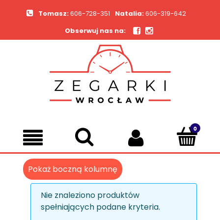
Tomasz:
606-728-351
Natalia:
606-319-642
Obserwuj nas na:
Pokaż boczną kolumnę
Nie znaleziono produktów
spełniających podane kryteria.