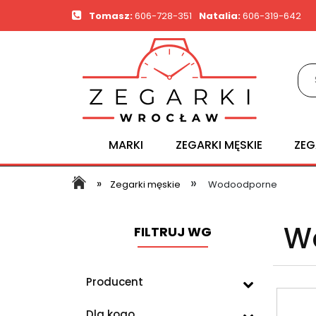
Tomasz:
606-728-351
Natalia:
606-319-642
MARKI
ZEGARKI MĘSKIE
ZEG
»
»
Zegarki męskie
Wodoodporne
W
FILTRUJ WG
Producent
Dla kogo