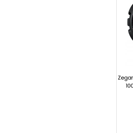
Zega
10