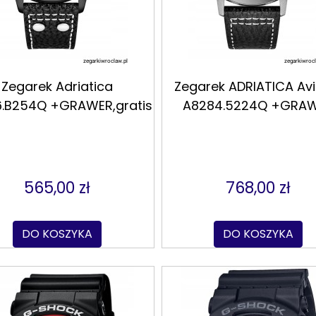
Zegarek Adriatica
Zegarek ADRIATICA Avi
.B254Q +GRAWER,gratis
A8284.5224Q +GRA
565,00 zł
768,00 zł
DO KOSZYKA
DO KOSZYKA