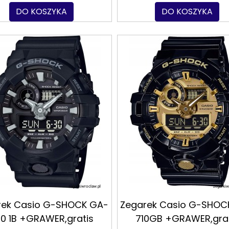
DO KOSZYKA
DO KOSZYKA
rek Casio G-SHOCK GA-
Zegarek Casio G-SHOC
0 1B +GRAWER,gratis
710GB +GRAWER,grat