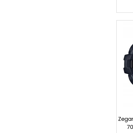
Zega
70