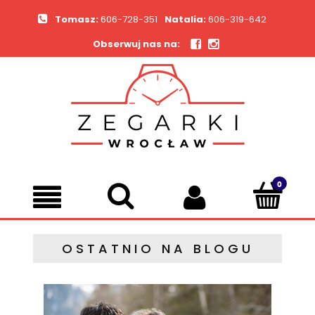
Tomasz:
606-728-351
Natalia:
606-319-642
Obserwuj nas na:
OSTATNIO NA BLOGU