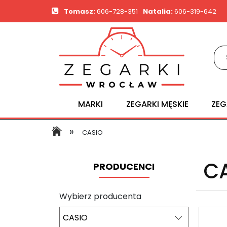
Tomasz:
606-728-351
Natalia:
606-319-642
MARKI
ZEGARKI MĘSKIE
ZEG
»
CASIO
C
PRODUCENCI
Wybierz producenta