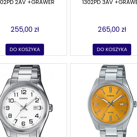
302PD 2AV +GRAWER
1302PD 3AV +GRAW
255,00 zł
265,00 zł
DO KOSZYKA
DO KOSZYKA